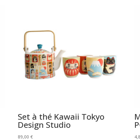
Set à thé Kawaii Tokyo
M
Design Studio
P
89,00
€
4,