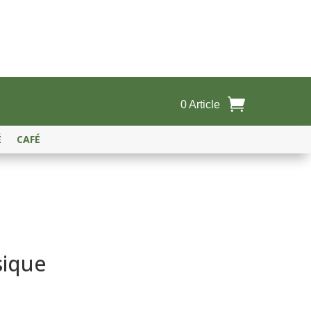
0 Article
É
CAFÉ
sique