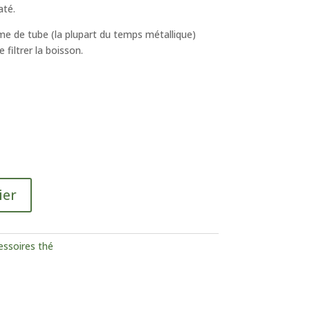
até.
me de tube (la plupart du temps métallique)
filtrer la boisson.
ier
essoires thé