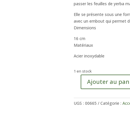
passer les feuilles de yerba m
Elle se présente sous une for
avec un embout qui permet de 
Dimensions
16 cm
Matériaux
Acier inoxydable
1 en stock
Ajouter au pan
quantité
de
Bombilla
UGS :
00665
Catégorie :
Acc
classique