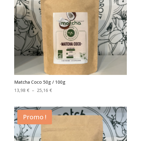
Matcha Coco 50g / 100g
Plage
13,98
€
–
25,16
€
de
prix :
13,98 €
Promo !
à
25,16 €