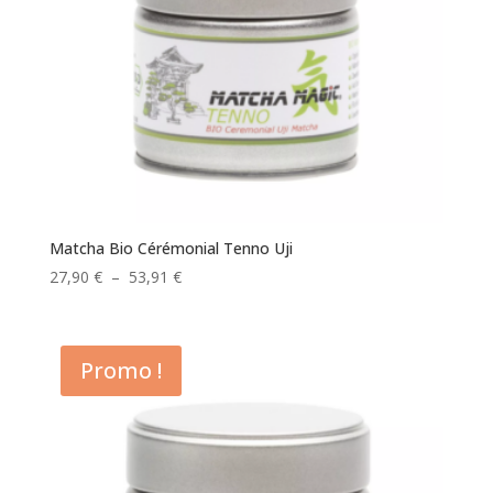
Matcha Bio Cérémonial Tenno Uji
Plage
27,90
€
–
53,91
€
de
prix :
27,90 €
Promo !
à
53,91 €