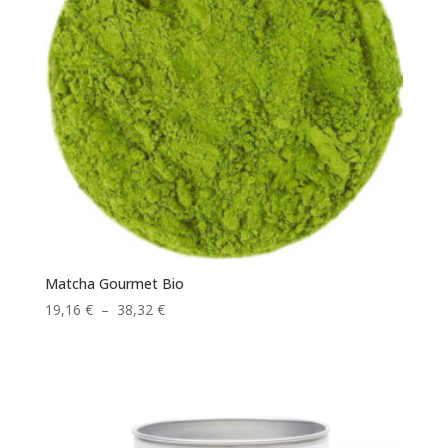
Matcha Gourmet Bio
Plage
19,16
€
–
38,32
€
de
prix :
19,16 €
à
38,32 €