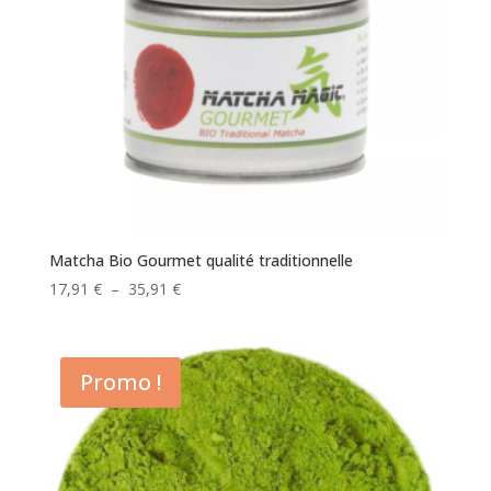
Matcha Bio Gourmet qualité traditionnelle
Plage
17,91
€
–
35,91
€
de
prix :
17,91 €
Promo !
à
35,91 €