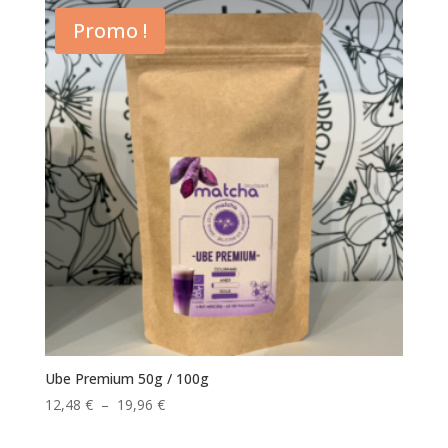
Promo !
Ube Premium 50g / 100g
Plage
12,48
€
–
19,96
€
de