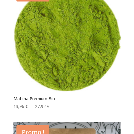
Matcha Premium Bio
Plage
13,96
€
–
27,92
€
de
prix :
13,96 €
Promo !
à