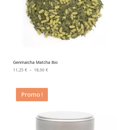
Genmaïcha Matcha Bio
Plage
11,25
€
–
18,00
€
de
prix :
11,25 €
Promo !
à
18,00 €