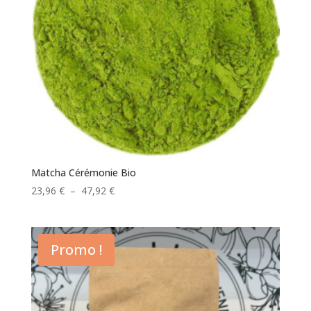
Matcha Cérémonie Bio
Plage
23,96
€
–
47,92
€
de
prix :
23,96 €
Promo !
à
47,92 €