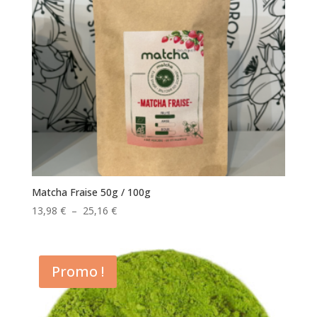
Matcha Fraise 50g / 100g
Plage
13,98
€
–
25,16
€
de
prix :
13,98 €
Promo !
à
25,16 €