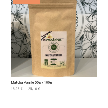
27,92 €
Matcha Vanille 50g / 100g
Plage
13,98
€
–
25,16
€
de
prix :
13,98 €