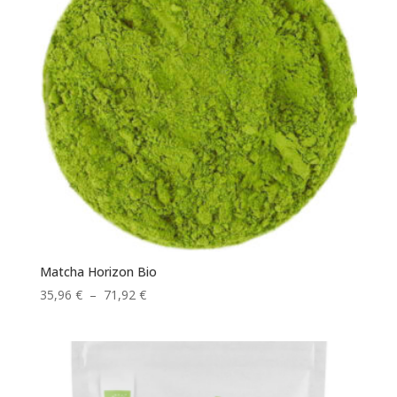
Matcha Horizon Bio
Plage
35,96
€
–
71,92
€
de
prix :
35,96 €
à
71,92 €