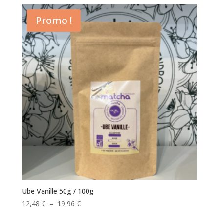
prix :
12,48 €
Promo !
à
19,96 €
Ube Vanille 50g / 100g
Plage
12,48
€
–
19,96
€
de