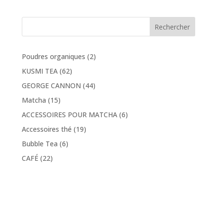
prix :
12,48 €
Rechercher
à
19,96 €
2
Poudres organiques
2
produits
62
KUSMI TEA
62
produits
44
GEORGE CANNON
44
produits
15
Matcha
15
produits
6
ACCESSOIRES POUR MATCHA
6
produits
19
Accessoires thé
19
produits
6
Bubble Tea
6
produits
22
CAFÉ
22
produits