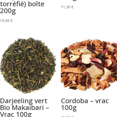
torréfié) boîte
11,30
€
200g
19,90
€
Darjeeling vert
Cordoba – vrac
Bio Makaibari –
100g
Vrac 100g