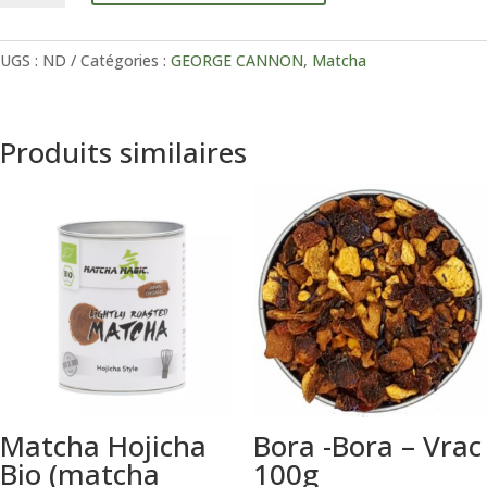
Genmaïcha
Matcha
Bio
UGS :
ND
Catégories :
GEORGE CANNON
,
Matcha
Produits similaires
Matcha Hojicha
Bora -Bora – Vrac
Bio (matcha
100g