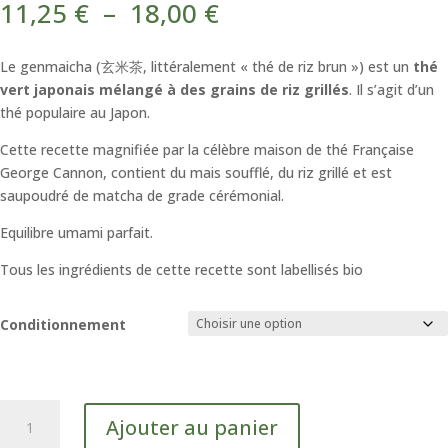
Plage
11,25
€
–
18,00
€
de
prix :
Le genmaicha (玄米茶, littéralement « thé de riz brun ») est un
thé
11,25 €
vert japonais mélangé à des grains de riz grillés
. Il s’agit d’un
à
thé populaire au Japon.
18,00 €
Cette recette magnifiée par la célèbre maison de thé Française
George Cannon, contient du mais soufflé, du riz grillé et est
saupoudré de matcha de grade cérémonial.
Equilibre umami parfait.
Tous les ingrédients de cette recette sont labellisés bio
Conditionnement
quantité
Ajouter au panier
de