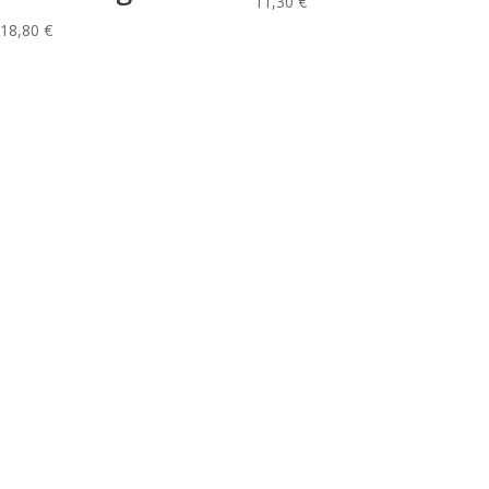
11,30
€
18,80
€