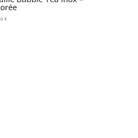
orée
50
€