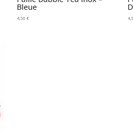
Bleue
D
4,50
€
4,