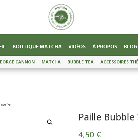
IL
BOUTIQUE MATCHA
VIDÉOS
À PROPOS
BLOG
EORGE CANNON
MATCHA
BUBBLE TEA
ACCESSOIRES TH
uivrée
Paille Bubble
4,50
€