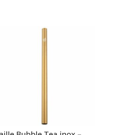
aille Bubble Tea inox –