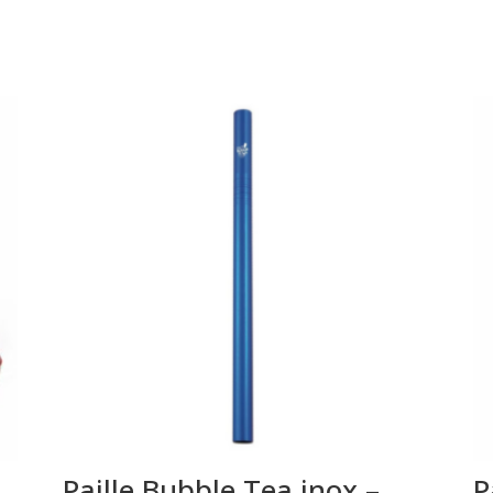
Paille Bubble Tea inox –
P