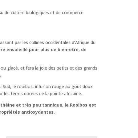
de
prix :
ssu de culture biologiques et de commerce
12,00 €
à
60,00 €
ssant par les collines occidentales d’Afrique du
e ensoleillé pour plus de bien-être, de
u glacé, et fera la joie des petits et des grands
.
u Sud, le rooibos, infusion rouge au goût doux
 les terres dorées de la pointe africaine.
théine et très peu tannique
,
le Rooibos est
ropriétés antioxydantes.