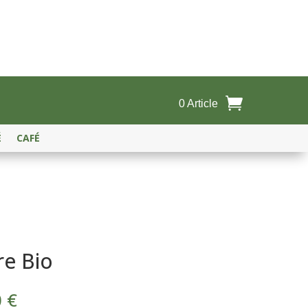
0 Article
É
CAFÉ
re Bio
Plage
0
€