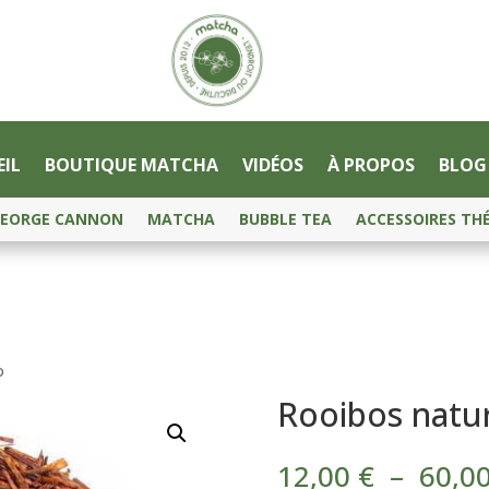
IL
BOUTIQUE MATCHA
VIDÉOS
À PROPOS
BLOG
EORGE CANNON
MATCHA
BUBBLE TEA
ACCESSOIRES TH
o
Rooibos natu
12,00
€
–
60,0