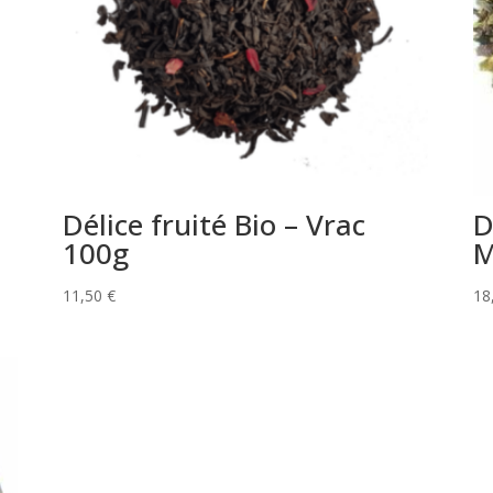
Délice fruité Bio – Vrac
D
100g
M
11,50
€
18