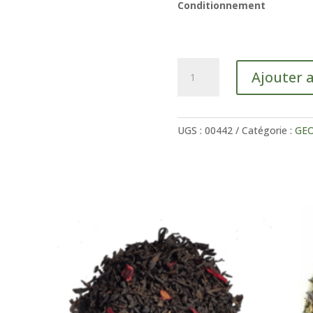
Conditionnement
quantité
Ajouter 
de
Rooibos
nature
Bio
UGS :
00442
Catégorie :
GE