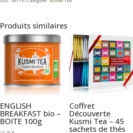
bio
UGS :
00114
Catégorie :
KUSMI TEA
Produits similaires
ENGLISH
Coffret
BREAKFAST bio –
Découverte
BOITE 100g
Kusmi Tea – 45
sachets de thés
15,20
€