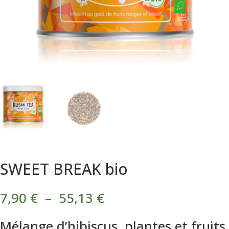
SWEET BREAK bio
Plage
7,90
€
–
55,13
€
de
prix :
Mélange d’hibiscus, plantes et fruits