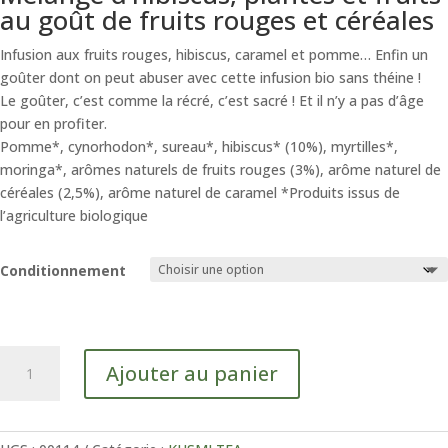
7,90 €
au goût de fruits rouges et céréales
à
55,13 €
Infusion aux fruits rouges, hibiscus, caramel et pomme… Enfin un
goûter dont on peut abuser avec cette infusion bio sans théine !
Le goûter, c’est comme la récré, c’est sacré ! Et il n’y a pas d’âge
pour en profiter.
Pomme*, cynorhodon*, sureau*, hibiscus* (10%), myrtilles*,
moringa*, arômes naturels de fruits rouges (3%), arôme naturel de
céréales (2,5%), arôme naturel de caramel *Produits issus de
l’agriculture biologique
Conditionnement
quantité
Ajouter au panier
de
SWEET
BREAK