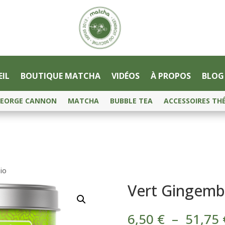
IL
BOUTIQUE MATCHA
VIDÉOS
À PROPOS
BLOG
EORGE CANNON
MATCHA
BUBBLE TEA
ACCESSOIRES TH
io
Vert Gingembr
6,50
€
–
51,75