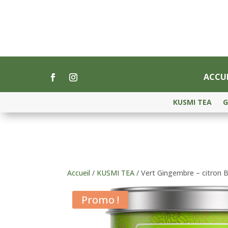
ACCUE
KUSMI TEA
G
Accueil
/
KUSMI TEA
/ Vert Gingembre – citron B
Promo !