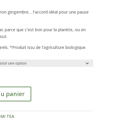
de
prix :
tron-gingembre… l’accord idéal pour une pause
6,50 €
à
51,75 €
ac parce que c’est bon pour la planète, ou en
out.
ls. *Produit issu de l’agriculture biologique.
au panier
MI TEA