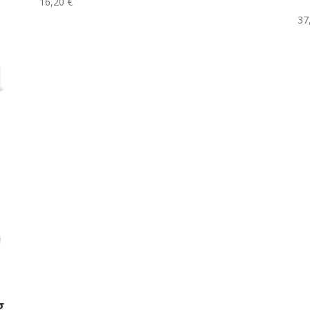
16,20
€
37
g