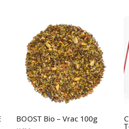
E
BOOST Bio – Vrac 100g
C
T