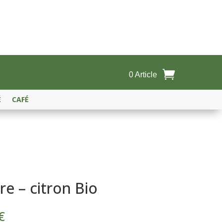
0 Article
É
CAFÉ
e – citron Bio
Plage
€