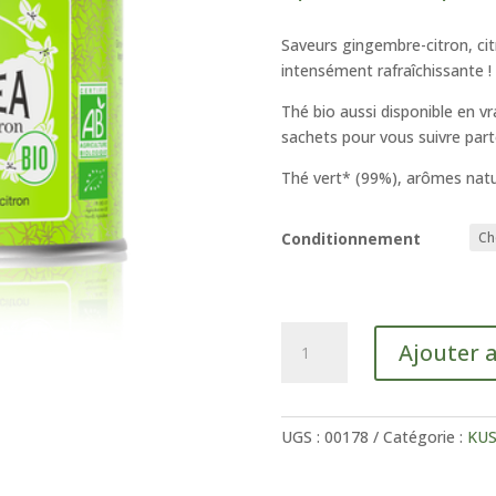
Saveurs gingembre-citron, ci
intensément rafraîchissante !
Thé bio aussi disponible en vr
sachets pour vous suivre part
Thé vert* (99%), arômes nature
Conditionnement
quantité
Ajouter 
de
Vert
Gingembre
-
UGS :
00178
Catégorie :
KUS
citron
Bio