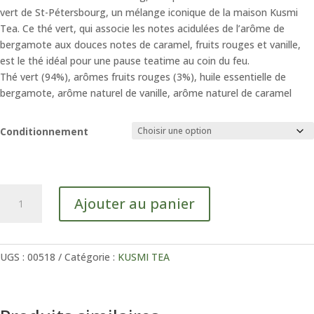
55,13 €
vert de St-Pétersbourg, un mélange iconique de la maison Kusmi
Tea. Ce thé vert, qui associe les notes acidulées de l’arôme de
bergamote aux douces notes de caramel, fruits rouges et vanille,
est le thé idéal pour une pause teatime au coin du feu.
Thé vert (94%), arômes fruits rouges (3%), huile essentielle de
bergamote, arôme naturel de vanille, arôme naturel de caramel
Conditionnement
quantité
Ajouter au panier
de
VERT
SAINT
PETERSBOURG
UGS :
00518
Catégorie :
KUSMI TEA
Bio